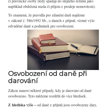
či právnické osoby (tedy spadají do stejného režimu jako
například obdržená mzda či příjem z prodeje nemovitosti).
To znamená, že pravidla pro zdanění darů najdeme
v zákoně č. 586/1992 Sb., o daních z příjmů, včetně výše
odváděné daně a podmínek pro osvobození.
Osvobození od daně při
darování
Zákon stanoví některé případy, kdy je darování od daně
osvobozeno. Tyto můžeme rozdělit do více hledisek.
Z hlediska výše –
od daně z příjmů jsou osvobozeny dary,