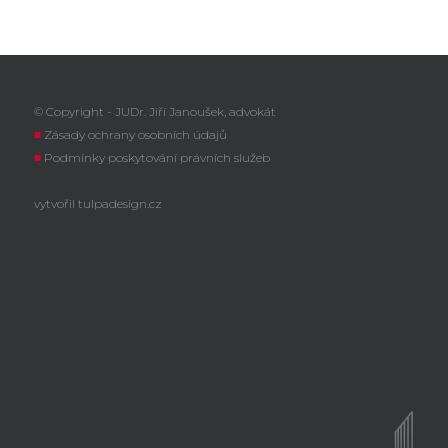
© Copyright - JUDr. Jiří Janoušek, advokát
■
Zásady ochrany osobních údajů
■
Podmínky poskytování právních služeb
vytvořil
tulpadesign.cz