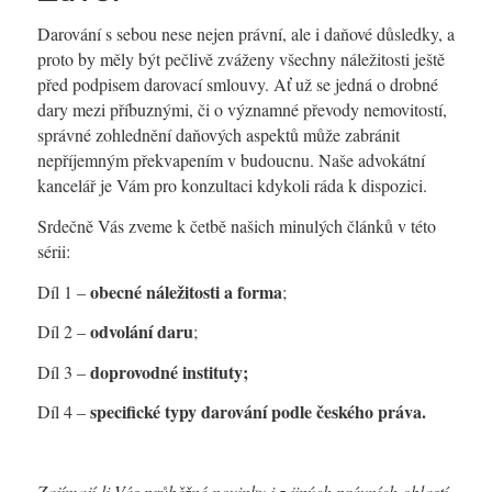
Darování s sebou nese nejen právní, ale i daňové důsledky, a
proto by měly být pečlivě zváženy všechny náležitosti ještě
před podpisem darovací smlouvy. Ať už se jedná o drobné
dary mezi příbuznými, či o významné převody nemovitostí,
správné zohlednění daňových aspektů může zabránit
nepříjemným překvapením v budoucnu. Naše advokátní
kancelář je Vám pro konzultaci kdykoli ráda k dispozici.
Srdečně Vás zveme k četbě našich minulých článků v této
sérii:
obecné náležitosti a forma
Díl 1 –
;
odvolání daru
Díl 2 –
;
doprovodné instituty;
Díl 3 –
specifické typy darování podle českého práva.
Díl 4 –
Zajímají-li Vás průběžné novinky i z jiných právních oblastí,