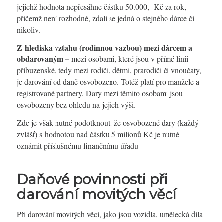
jejichž hodnota nepřesáhne částku 50.000,- Kč za rok,
přičemž není rozhodné, zdali se jedná o stejného dárce či
nikoliv.
Z hlediska vztahu (rodinnou vazbou) mezi dárcem a
obdarovaným –
mezi osobami, které jsou v přímé linii
příbuzenské, tedy mezi rodiči, dětmi, prarodiči či vnoučaty,
je darování od daně osvobozeno. Totéž platí pro manžele a
registrované partnery. Dary mezi těmito osobami jsou
osvobozeny bez ohledu na jejich výši.
Zde je však nutné podotknout, že osvobozené dary (každý
zvlášť) s hodnotou nad částku 5 milionů Kč je nutné
oznámit příslušnému finančnímu úřadu
Daňové povinnosti při
darování movitých věcí
Při darování movitých věcí, jako jsou vozidla, umělecká díla