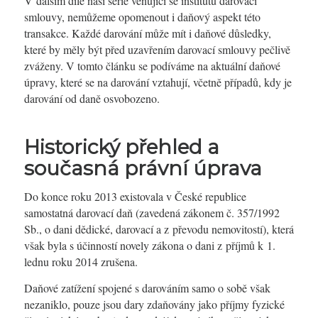
V dalším díle naší série věnující se institutu darovací
smlouvy, nemůžeme opomenout i daňový aspekt této
transakce. Každé darování může mít i daňové důsledky,
které by měly být před uzavřením darovací smlouvy pečlivě
zváženy. V tomto článku se podíváme na aktuální daňové
úpravy, které se na darování vztahují, včetně případů, kdy je
darování od daně osvobozeno.
Historický přehled a
současná právní úprava
Do konce roku 2013 existovala v České republice
samostatná darovací daň (zavedená zákonem č. 357/1992
Sb., o dani dědické, darovací a z převodu nemovitostí), která
však byla s účinností novely zákona o dani z příjmů k 1.
lednu roku 2014 zrušena.
Daňové zatížení spojené s darováním samo o sobě však
nezaniklo, pouze jsou dary zdaňovány jako příjmy fyzické