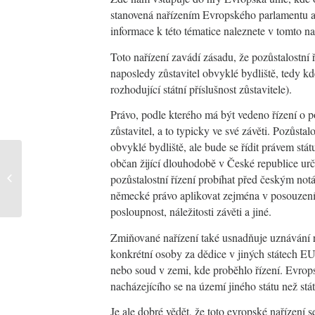
stanovená nařízením Evropského parlamentu a
informace k této tématice naleznete
v tomto n
Toto nařízení zavádí zásadu, že pozůstalostní 
naposledy zůstavitel obvyklé bydliště, tedy 
rozhodující státní příslušnost zůstavitele).
Právo, podle kterého má být vedeno řízení o po
zůstavitel, a to typicky ve své závěti. Pozůsta
obvyklé bydliště, ale bude se řídit právem stá
občan žijící dlouhodobě v České republice ur
Rezervační smlouva jako zdroj
pozůstalostní řízení probíhat před českým no
rizik: Proč je nezbytné analyzovat
celou smluvní...
německé právo aplikovat zejména v posouzení
posloupnost, náležitosti závěti a jiné.
Zmiňované nařízení také usnadňuje uznávání 
konkrétní osoby za dědice v jiných státech E
nebo soud v zemi, kde proběhlo řízení. Evrop
nacházejícího se na území jiného státu než stát
Je ale dobré vědět, že toto evropské nařízení 