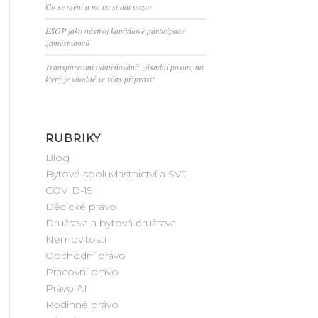
Co se mění a na co si dát pozor
ESOP jako nástroj kapitálové participace
zaměstnanců
Transparentní odměňování: zásadní posun, na
který je vhodné se včas připravit
RUBRIKY
Blog
Bytové spoluvlastnictví a SVJ
COVID-19
Dědické právo
Družstva a bytová družstva
Nemovitosti
Obchodní právo
Pracovní právo
Právo AI
Rodinné právo