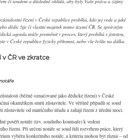
řem či soudem a důsledně ohlídá, aby byly Vaše práva a zájmy
ůstalostní řízení v České republice probíhá, kdo jej vede a jaké
 nebo dědic žije či vlastní majetek mimo území ČR. Se správným
dická agenda může proměnit v proces, který probíhá s jistotou,
ste v České republice fyzicky přítomni, nebo vše řešíte na dálku.
 v ČR ve zkratce
notáře
zůstalosti (běžně označované jako dědické řízení) v České
ačíná okamžikem smrti zůstavitele. Ve většině případů se soud
ti zůstavitele od matričního úřadu a zahájí řízení z úřední moci.
ně pověří notáře (tzv. soudního komisaře) k vedení
ního řízení. Při určení notáře se soud řídí rozvrhem práce, který
térium výběru konkrétního notáře, a kritéria mohou být různá – od