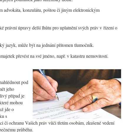
m advokáta, konzulátu, poštou či jiným elektronickým
ké právní úpravy delší lhůtu pro uplatnění svých práv v řízení o
ský jazyk, může být na jednání přítomen tlumočník.
majetek převést na své jméno, např. v katastru nemovitostí.
nahlédnout pod
mět jeho
ivý případ je
 které mohou
už jde o
ku s
i či ochranu Vašich práv vůči třetím osobám, zkušené vedení
zpečnému průběhu.