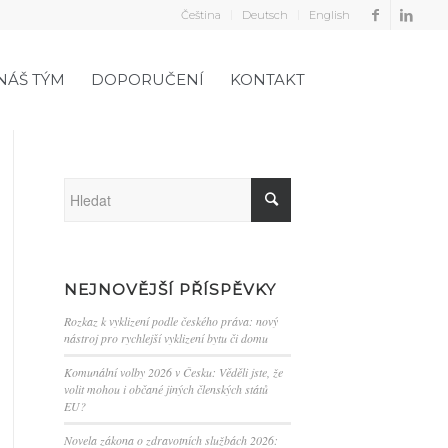
Čeština
Deutsch
English
NÁŠ TÝM
DOPORUČENÍ
KONTAKT
NEJNOVĚJŠÍ PŘÍSPĚVKY
Rozkaz k vyklizení podle českého práva: nový
nástroj pro rychlejší vyklizení bytu či domu
Komunální volby 2026 v Česku: Věděli jste, že
volit mohou i občané jiných členských států
EU?
Novela zákona o zdravotních službách 2026: