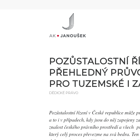
POZŮSTALOSTNÍ ŘÍ
PŘEHLEDNÝ PRŮV
PRO TUZEMSKÉ I 
DĚDICKÉ PRÁVO
Pozůstalostní řízení v České republice může 
a to i v případech, kdy jsou do něj zapojeny 
znalost českého právního prostředí a všech p
který celý proces převezme na svá bedra. Ten 