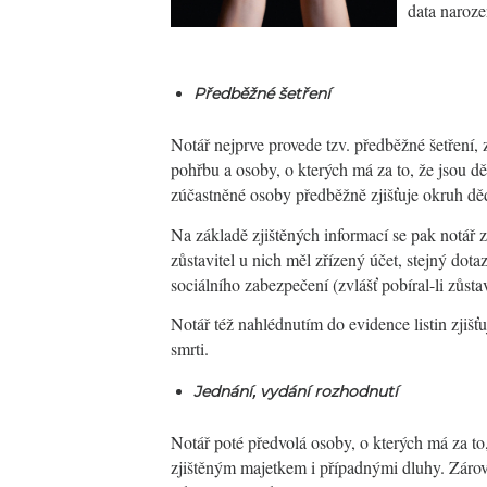
data naroze
Předběžné šetření
Notář nejprve provede tzv. předběžné šetření, 
pohřbu a osoby, o kterých má za to, že jsou d
zúčastněné osoby předběžně zjišťuje okruh děd
Na základě zjištěných informací se pak notář z
zůstavitel u nich měl zřízený účet, stejný dot
sociálního zabezpečení (zvlášť pobíral-li zůstav
Notář též nahlédnutím do evidence listin zjišťuj
smrti.
Jednání, vydání rozhodnutí
Notář poté předvolá osoby, o kterých má za to,
zjištěným majetkem i případnými dluhy. Zárov