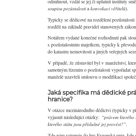
odmítnout, vzdát se jej či uplatnit instituty s
soupisu pozůstalosti
a
konvokaci věřitelů
).
Typicky se dědicové na rozdělení pozůstalost
rozdělí na základě pravidel stanovených zákon
Notářem vydané konečné rozhodnutí pak slou
s pozůstalostním majetkem, typicky k převodu 
do katastru nemovitostí a jiných veřejných sez
V případě, že zůstavitel byl v manželství, kter
samotným řízením o pozůstalosti vypořádat spol
manželé uzavřeli smlouvu o modifikaci spole
Jaká specifika má dědické prá
hranice?
V otázce mezinárodního dědictví (typicky v př
vyjasnit následující otázky: “
právem kterého s
kterého státu jsou příslušné jej provést?”.
Zde nám vstupuje do hry Evropská unie, kde o