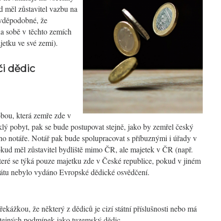
d měl zůstavitel vazbu na
avděpodobné, že
na sobě v těchto zemích
jetku ve své zemi).
či dědic
obou, která zemře zde v
lý pobyt, pak se bude postupovat stejně, jako by zemřel český
ho notáře. Notář pak bude spolupracovat s příbuznými i úřady v
okud měl zůstavitel bydliště mimo ČR, ale majetek v ČR (např.
teré se týká pouze majetku zde v České republice, pokud v jiném
státu nebylo vydáno Evropské dědické osvědčení.
ekážkou, že některý z dědiců je cizí státní příslušnosti nebo má
 stejných podmínek jako tuzemský dědic.