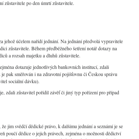
ní zůstavitele po den úmrtí zůstavitele.
za jehož účelem nařídí jednání. Na jednání předvolá vypravitele
ědici zůstavitele. Během předběžného šetření notář dotazy na
iců a rozsah majetku a dluhů zůstavitele.
ejména dotazuje jednotlivých bankovních institucí, zdali
az je pak směřován i na zdravotní pojišťovnu či Českou správu
itel sociální dávku).
e, zdali zůstavitel pořídil závěť či jiný typ pořízení pro případ
 že jim svědčí dědické právo, k dalšímu jednání a seznámí je se
eň poučí dědice o jejich právech, zejména o možnosti dědictví