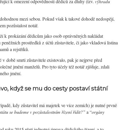
měřující k omezení odpovědnosti dědiců za dluhy (tzv.
výhradu
i dohodnou mezi sebou. Pokud však k takové dohodě nedospějí,
em pozůstalost notář.
ží k prokázání dědicům jako osob oprávněných nakládat
peněžních prostředků z účtů zůstavitele, či jako vkladová listina
namů a rejstříků.
é v době smrti zůstavitele existovalo, pak je nejprve před
ečné jmění manželů. Pro tyto účely též notář zjišťuje, zdali
čného jmění.
vo, když se mu do cesty postaví státní
ípadě, kdy zůstavitel má majetek ve více zemích) je nutné prvně
tátu se budeme v pozůstalostním řízení řídit?”
a “
orgány
d roku 2015 platí jednotná úprava dědického řízení, a to