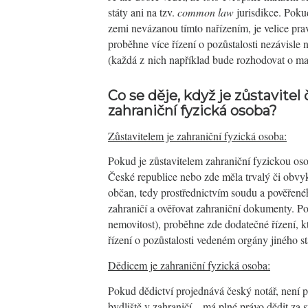
státy ani na tzv.
common law
jurisdikce. Poku
zemi nevázanou tímto nařízením, je velice pr
proběhne více řízení o pozůstalosti nezávisle 
(každá z nich například bude rozhodovat o ma
Co se děje, když je zůs
tavitel 
zahraniční fyzická osoba?
Zůstavitelem je zahraniční fyzická osoba:
Pokud je zůstavitelem zahraniční fyzickou os
České republice nebo zde měla trvalý či obvyk
občan, tedy prostřednictvím soudu a pověřené
zahraničí a ověřovat zahraniční dokumenty. P
nemovitost), proběhne zde dodatečné řízení, k
řízení o pozůstalosti vedeném orgány jiného 
Dědicem je zahraniční fyzická osoba:
Pokud dědictví projednává český notář, není př
bydliště v zahraničí – má plné právo dědit za