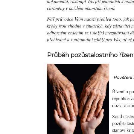
dokumentů, zastoupí Vás při jednáních s notá
chráněny v každém okamžiku řízení.
Náš průvodce Vám nabízí přehled toho, jak poz
kroky jsou vhodné v situacích, kdy zůstavitel
odborným vedením se i složitá mezinárodní dě
přehledně a s minimální zátěží pro Vás, ať už j
Průběh pozůstalostního řízení
Pověření 
Řízení o po
republice z
dozví o smr
Soud násled
pozůstalost
stanoví kri