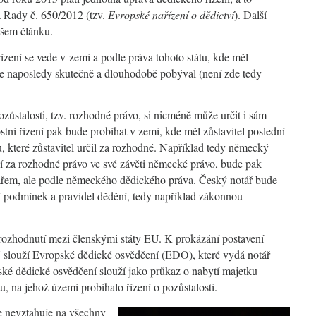
 Rady č. 650/2012 (tzv.
Evropské nařízení o dědictví
). Další
ašem článku
.
řízení se vede v zemi a podle práva tohoto státu, kde měl
kde naposledy skutečně a dlouhodobě pobýval (není zde tedy
zůstalosti, tzv. rozhodné právo, si nicméně může určit i sám
lostní řízení pak bude probíhat v zemi, kde měl zůstavitel poslední
tu, které zůstavitel určil za rozhodné. Například tedy německý
čí za rozhodné právo ve své závěti německé právo, bude pak
tářem, ale podle německého dědického práva. Český notář bude
 podmínek a pravidel dědění, tedy například zákonnou
rozhodnutí mezi členskými státy EU. K prokázání postavení
U slouží Evropské dědické osvědčení (EDO), které vydá notář
ské dědické osvědčení slouží jako průkaz o nabytí majetku
u, na jehož území probíhalo řízení o pozůstalosti.
se nevztahuje na všechny