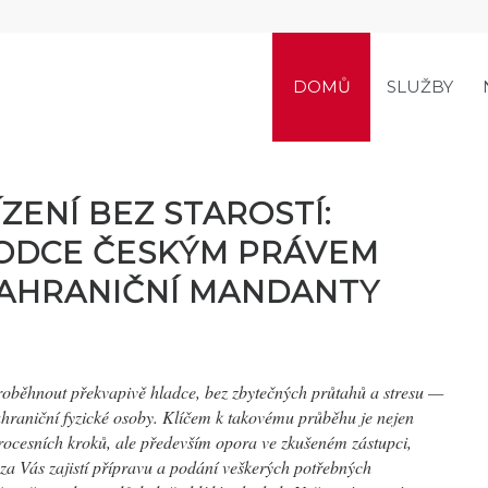
DOMŮ
SLUŽBY
ZENÍ BEZ STAROSTÍ:
ODCE ČESKÝM PRÁVEM
ZAHRANIČNÍ MANDANTY
proběhnout překvapivě hladce, bez zbytečných průtahů a stresu —
zahraniční fyzické osoby. Klíčem k takovému průběhu je nejen
rocesních kroků, ale především opora ve zkušeném zástupci,
za Vás zajistí přípravu a podání veškerých potřebných