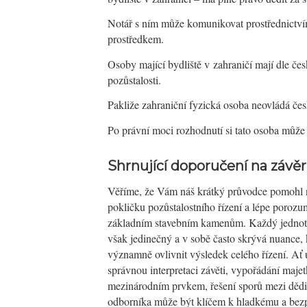
Notář s ním může komunikovat prostřednictví
prostředkem.
Osoby mající bydliště v zahraničí mají dle čes
pozůstalosti.
Pakliže zahraniční fyzická osoba neovládá če
Po právní moci rozhodnutí si tato osoba může 
Shrnující doporučení na závěr
Věříme, že Vám náš krátký průvodce pomohl 
pokličku pozůstalostního řízení a lépe porozu
základním stavebním kamenům. Každý jednotl
však jedinečný a v sobě často skrývá nuance,
významně ovlivnit výsledek celého řízení. Ať 
správnou interpretaci závěti, vypořádání majet
mezinárodním prvkem, řešení sporů mezi dědic
odborníka může být klíčem k hladkému a be