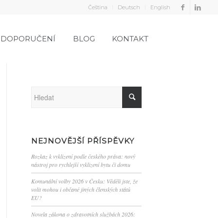
Čeština
Deutsch
English
DOPORUČENÍ
BLOG
KONTAKT
NEJNOVĚJŠÍ PŘÍSPĚVKY
Rozkaz k vyklizení podle českého práva: nový
nástroj pro rychlejší vyklizení bytu či domu
Komunální volby 2026 v Česku: Věděli jste, že
volit mohou i občané jiných členských států
EU?
Novela zákona o zdravotních službách 2026: