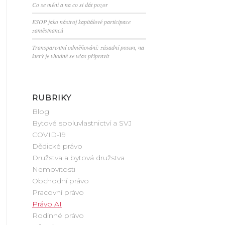
Co se mění a na co si dát pozor
ESOP jako nástroj kapitálové participace
zaměstnanců
Transparentní odměňování: zásadní posun, na
který je vhodné se včas připravit
RUBRIKY
Blog
Bytové spoluvlastnictví a SVJ
COVID-19
Dědické právo
Družstva a bytová družstva
Nemovitosti
Obchodní právo
Pracovní právo
Právo AI
Rodinné právo