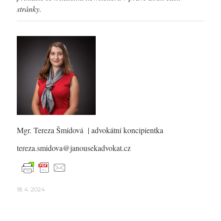
stránky.
Mgr. Tereza Šmídová
| advokátní koncipientka
tereza.smidova@janousekadvokat.cz
18. 4. 2024