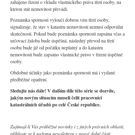
zahájeno řízení o vkladu vlastnického práva třetí osoby, na
kterou stát nemovitost převádí.
Poznámka spornosti vyloučí dobrou víru třetí osoby,
signalizuje, že stav v katastru nemovitostí nemusí odpovídat
skutečnosti. Pokud bude poznámka spornosti zapsána včas a
určovací žaloba bude úspěšná, následný převod na třetí
osobu bude již od počátku neplatný a do katastru
nemovitostí bude zapsáno vlastnické právo v řízení úspěšné
osoby.
Obdobné účinky jako poznámka spornosti má i vydané
předběžné opatření.
Sledujte nás dále! V dalším díle této série se dozvíte,
jakým novým situacím museli čelit pracovníci
katastrálních úřadů po celé České republice.
Zajímají-li Vás průběžné novinky i z jiných právních oblastí,
přihlaste se k našemu newsletteru v pravé dolní části