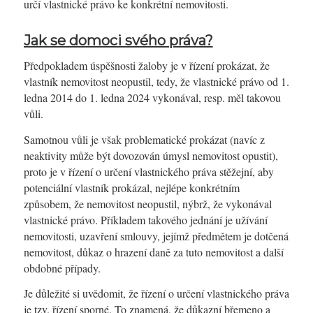
určí vlastnické právo ke konkrétní nemovitosti.
Jak se domoci svého práva?
Předpokladem úspěšnosti žaloby je v řízení prokázat, že
vlastník nemovitost neopustil, tedy, že vlastnické právo od 1.
ledna 2014 do 1. ledna 2024 vykonával, resp. měl takovou
vůli.
Samotnou vůli je však problematické prokázat (navíc z
neaktivity může být dovozován úmysl nemovitost opustit),
proto je v řízení o určení vlastnického práva stěžejní, aby
potenciální vlastník prokázal, nejlépe konkrétním
způsobem, že nemovitost neopustil, nýbrž, že vykonával
vlastnické právo. Příkladem takového jednání je užívání
nemovitosti, uzavření smlouvy, jejímž předmětem je dotčená
nemovitost, důkaz o hrazení daně za tuto nemovitost a další
obdobné případy.
Je důležité si uvědomit, že řízení o určení vlastnického práva
je tzv. řízení sporné. To znamená, že důkazní břemeno a