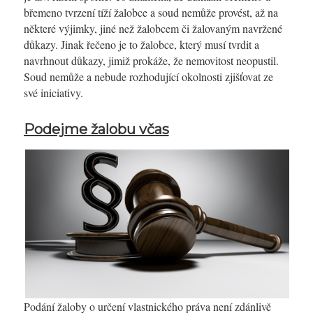
břemeno tvrzení tíží žalobce a soud nemůže provést, až na
některé výjimky, jiné než žalobcem či žalovaným navržené
důkazy. Jinak řečeno je to žalobce, který musí tvrdit a
navrhnout důkazy, jimiž prokáže, že nemovitost neopustil.
Soud nemůže a nebude rozhodující okolnosti zjišťovat ze
své iniciativy.
Podejme žalobu včas
Podání žaloby o určení vlastnického práva není zdánlivě