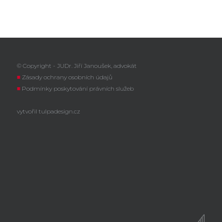
© Copyright - JUDr. Jiří Janoušek, advokát
■
Zásady ochrany osobních údajů
■
Podmínky poskytování právních služeb
vytvořil
tulpadesign.cz