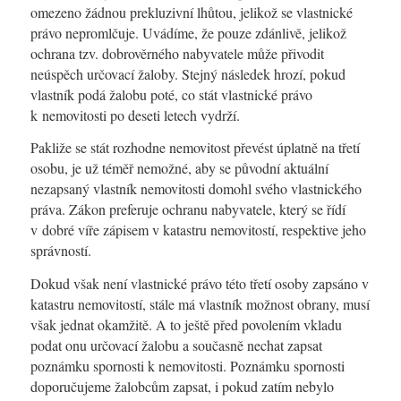
omezeno žádnou prekluzivní lhůtou, jelikož se vlastnické
právo nepromlčuje. Uvádíme, že pouze zdánlivě, jelikož
ochrana tzv. dobrověrného nabyvatele může přivodit
neúspěch určovací žaloby. Stejný následek hrozí, pokud
vlastník podá žalobu poté, co stát vlastnické právo
k nemovitosti po deseti letech vydrží.
Pakliže se stát rozhodne nemovitost převést úplatně na třetí
osobu, je už téměř nemožné, aby se původní aktuální
nezapsaný vlastník nemovitosti domohl svého vlastnického
práva. Zákon preferuje ochranu nabyvatele, který se řídí
v dobré víře zápisem v katastru nemovitostí, respektive jeho
správností.
Dokud však není vlastnické právo této třetí osoby zapsáno v
katastru nemovitostí, stále má vlastník možnost obrany, musí
však jednat okamžitě. A to ještě před povolením vkladu
podat onu určovací žalobu a současně nechat zapsat
poznámku spornosti k nemovitosti. Poznámku spornosti
doporučujeme žalobcům zapsat, i pokud zatím nebylo