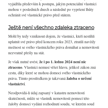
vyjádřila především k postupu, jakým potenciální vlastníci
mohou v posledních dnech a následně po vypršení lhůty
ochránit své vlastnické právo před státem.
Ještě není všechno zdaleka ztraceno
Mohl by tedy vzniknout dojem, že vlastníci, kteří nestihli
uplatnit své právo před koncem roku 2023, ztratili navždy
možnost se svého vlastnického práva domáhat a nemovitosti
nezvratně přešly na stát.
že i po 1. lednu 2024 není nic
Je však nutné uvést,
ztraceno
. Vlastníci nemusí věšet hlavu, jelikož zákon zná
cestu, díky které se mohou domoci svého vlastnického
žaloba o určení
práva. Tímto prostředkem je takzvaná
vlastnictví
.
Neodpovídá-li údaj zapsaný v katastru nemovitostí
skutečnosti, může se vlastník nemovitosti pomocí této
žaloby domoci vydání rozhodnutí soudu, ve kterém soud