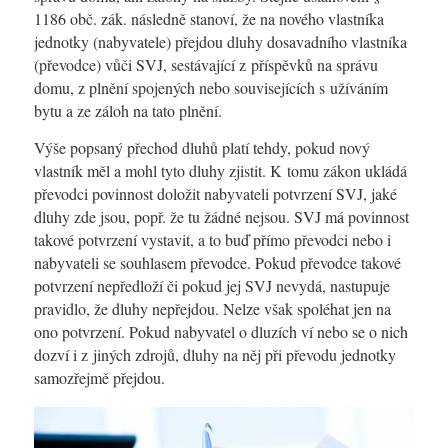
1186 obč. zák. následně stanoví, že na nového vlastníka
jednotky (nabyvatele) přejdou dluhy dosavadního vlastníka
(převodce) vůči SVJ, sestávající z příspěvků na správu
domu, z plnění spojených nebo souvisejících s užíváním
bytu a ze záloh na tato plnění.
Výše popsaný přechod dluhů platí tehdy, pokud nový
vlastník měl a mohl tyto dluhy zjistit. K tomu zákon ukládá
převodci povinnost doložit nabyvateli potvrzení SVJ, jaké
dluhy zde jsou, popř. že tu žádné nejsou. SVJ má povinnost
takové potvrzení vystavit, a to buď přímo převodci nebo i
nabyvateli se souhlasem převodce. Pokud převodce takové
potvrzení nepředloží či pokud jej SVJ nevydá, nastupuje
pravidlo, že dluhy nepřejdou. Nelze však spoléhat jen na
ono potvrzení. Pokud nabyvatel o dluzích ví nebo se o nich
dozví i z jiných zdrojů, dluhy na něj při převodu jednotky
samozřejmě přejdou.