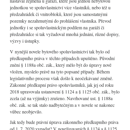
nastával zejména u garáží, které jsou jednou nebytovou
jednotkou ve spoluvlastnictví více vlastníků, nebo též u
předzahrádek či vnitrobloků, které jsou samostatnými
pozemky nezahrnutými do prohlášení vlastníka. Převod
jednotky i se spoluvlastnickým podílem na garáži či
předzahrádce si tak vyžadoval mnohá jednání, různé dopisy,
výzvy i ústupky.
V nynější novele bytového spoluvlastnictví tak bylo od
předkupního práva v těchto případech upuštěno. Původní
znění § 1188a obč. zák., který mělo být do úpravy nově
vložen, myslelo právě na tyto popsané případy. Během
legislativního procesu však došlo k neočekávané změně.
Zákonné předkupní právo spoluvlastníků, jak jej od roku
2018 upravovala ustanovení § 1124 a § 1125 obč. zák., bylo
zcela (až na výjimky) zrušeno. Navrhované ust. § 1188a
obč. zák. se tak stalo nadbytečným a v novele se nakonec
vůbec neobjevilo.
Jak tedy bude právní úprava zákonného předkupního práva
od 1. 7. 2020 vypadat? V novelizovaných § 1124 a § 1125