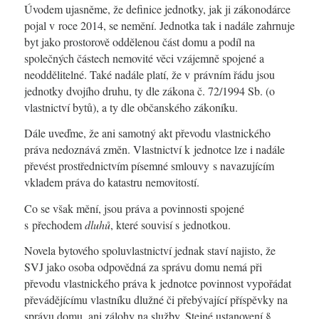
Úvodem ujasněme, že definice jednotky, jak ji zákonodárce
pojal v roce 2014, se nemění. Jednotka tak i nadále zahrnuje
byt jako prostorově oddělenou část domu a podíl na
společných částech nemovité věci vzájemně spojené a
neoddělitelné. Také nadále platí, že v právním řádu jsou
jednotky dvojího druhu, ty dle zákona č. 72/1994 Sb. (o
vlastnictví bytů), a ty dle občanského zákoníku.
Dále uveďme, že ani samotný akt převodu vlastnického
práva nedoznává změn. Vlastnictví k jednotce lze i nadále
převést prostřednictvím písemné smlouvy s navazujícím
vkladem práva do katastru nemovitostí.
Co se však mění, jsou práva a povinnosti spojené
s přechodem
dluhů
, které souvisí s jednotkou.
Novela bytového spoluvlastnictví jednak staví najisto, že
SVJ jako osoba odpovědná za správu domu nemá při
převodu vlastnického práva k jednotce povinnost vypořádat
převádějícímu vlastníku dlužné či přebývající příspěvky na
správu domu, ani zálohy na služby. Stejné ustanovení §