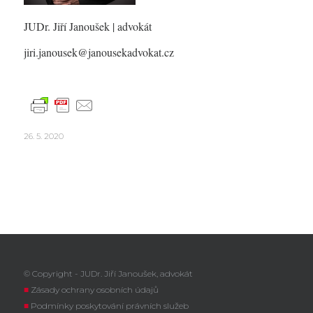
JUDr. Jiří Janoušek
| advokát
jiri.janousek@janousekadvokat.cz
26. 5. 2020
© Copyright - JUDr. Jiří Janoušek, advokát
■
Zásady ochrany osobních údajů
■
Podmínky poskytování právních služeb