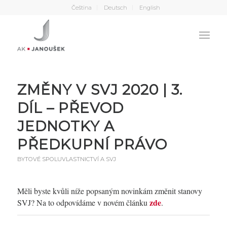
Čeština
Deutsch
English
ZMĚNY V SVJ 2020 | 3.
DÍL – PŘEVOD
JEDNOTKY A
PŘEDKUPNÍ PRÁVO
BYTOVÉ SPOLUVLASTNICTVÍ A SVJ
Měli byste kvůli níže popsaným novinkám změnit stanovy
zde
SVJ? Na to odpovídáme v novém článku
.