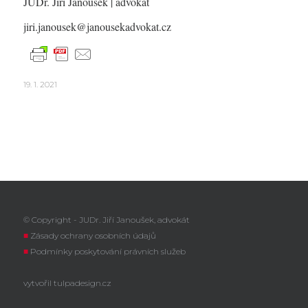
JUDr. Jiří Janoušek
| advokát
jiri.janousek@janousekadvokat.cz
19. 1. 2021
© Copyright - JUDr. Jiří Janoušek, advokát
■
Zásady ochrany osobních údajů
■
Podmínky poskytování právních služeb
vytvořil
tulpadesign.cz