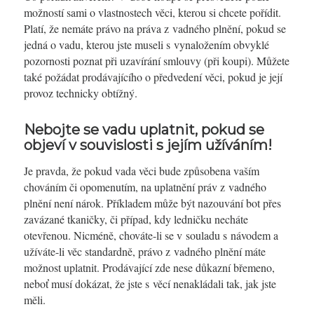
možností sami o vlastnostech věci, kterou si chcete pořídit.
Platí, že nemáte právo na práva z vadného plnění, pokud se
jedná o vadu, kterou jste museli s vynaložením obvyklé
pozornosti poznat při uzavírání smlouvy (při koupi). Můžete
také požádat prodávajícího o předvedení věci, pokud je její
provoz technicky obtížný.
Nebojte se vadu uplatnit, pokud se
objeví v souvislosti s jejím užíváním!
Je pravda, že pokud vada věci bude způsobena vaším
chováním či opomenutím, na uplatnění práv z vadného
plnění není nárok. Příkladem může být nazouvání bot přes
zavázané tkaničky, či případ, kdy ledničku necháte
otevřenou. Nicméně, chováte-li se v souladu s návodem a
užíváte-li věc standardně, právo z vadného plnění máte
možnost uplatnit. Prodávající zde nese důkazní břemeno,
neboť musí dokázat, že jste s věcí nenakládali tak, jak jste
měli.