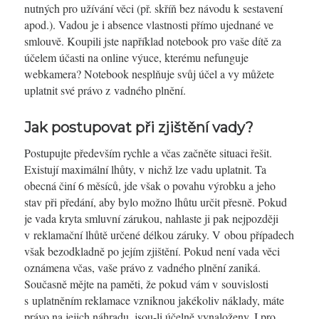
nutných pro užívání věci (př. skříň bez návodu k sestavení
apod.). Vadou je i absence vlastnosti přímo ujednané ve
smlouvě. Koupili jste například notebook pro vaše dítě za
účelem účasti na online výuce, kterému nefunguje
webkamera? Notebook nesplňuje svůj účel a vy můžete
uplatnit své právo z vadného plnění.
Jak postupovat při zjištění vady?
Postupujte především rychle a včas začněte situaci řešit.
Existují maximální lhůty, v nichž lze vadu uplatnit. Ta
obecná činí 6 měsíců, jde však o povahu výrobku a jeho
stav při předání, aby bylo možno lhůtu určit přesně. Pokud
je vada kryta smluvní zárukou, nahlaste ji pak nejpozději
v reklamační lhůtě určené délkou záruky. V obou případech
však bezodkladně po jejím zjištění. Pokud není vada věci
oznámena včas, vaše právo z vadného plnění zaniká.
Současně mějte na paměti, že pokud vám v souvislosti
s uplatněním reklamace vzniknou jakékoliv náklady, máte
právo na jejich náhradu, jsou-li účelně vynaloženy. I pro