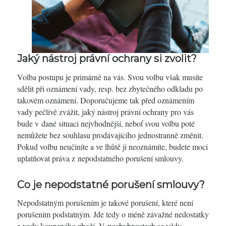
Jaký nástroj právní ochrany si zvolit?
Volba postupu je primárně na vás. Svou volbu však musíte
sdělit při oznámení vady, resp. bez zbytečného odkladu po
takovém oznámení. Doporučujeme tak před oznámením
vady pečlivě zvážit, jaký nástroj právní ochrany pro vás
bude v dané situaci nejvhodnější, neboť svou volbu poté
nemůžete bez souhlasu prodávajícího jednostranně změnit.
Pokud volbu neučiníte a ve lhůtě ji neoznámíte, budete moci
uplatňovat práva z nepodstatného porušení smlouvy.
Co je nepodstatné porušení smlouvy?
Nepodstatným porušením je takové porušení, které není
porušením podstatným. Jde tedy o méně závažné nedostatky
a vady koupeného zboží. V pochybnostech se vždy