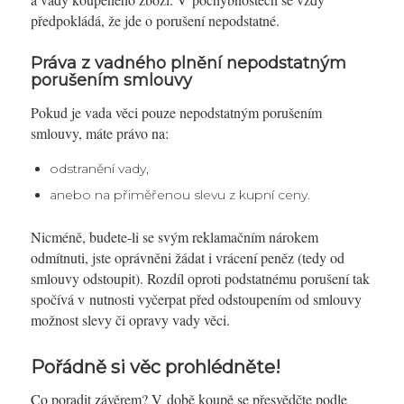
předpokládá, že jde o porušení nepodstatné.
Práva z vadného plnění nepodstatným
porušením smlouvy
Pokud je vada věci pouze nepodstatným porušením
smlouvy, máte právo na:
odstranění vady,
anebo na přiměřenou slevu z kupní ceny.
Nicméně, budete-li se svým reklamačním nárokem
odmítnuti, jste oprávněni žádat i vrácení peněz (tedy od
smlouvy odstoupit). Rozdíl oproti podstatnému porušení tak
spočívá v nutnosti vyčerpat před odstoupením od smlouvy
možnost slevy či opravy vady věci.
Pořádně si věc prohlédněte!
Co poradit závěrem? V době koupě se přesvědčte podle