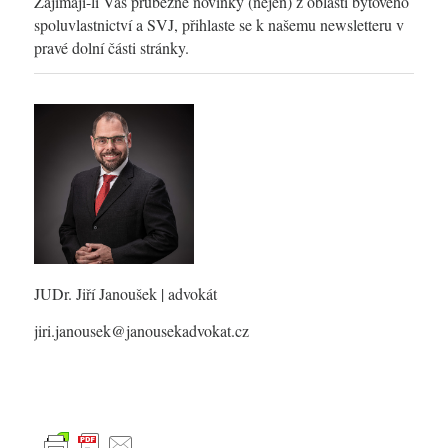
Zajímají-li Vás průběžné novinky (nejen) z oblasti bytového
spoluvlastnictví a SVJ, přihlaste se k našemu newsletteru v
pravé dolní části stránky.
JUDr. Jiří Janoušek
| advokát
jiri.janousek@janousekadvokat.cz