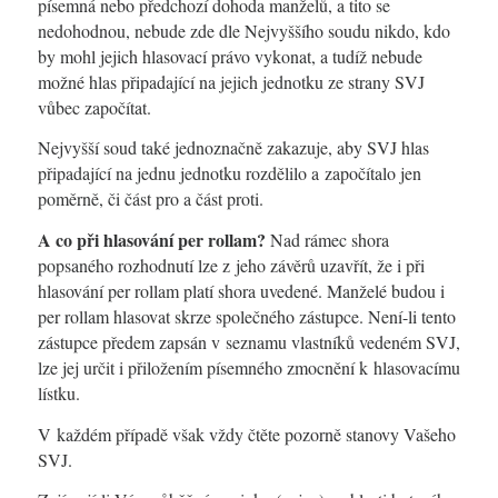
písemná nebo předchozí dohoda manželů, a tito se
nedohodnou, nebude zde dle Nejvyššího soudu nikdo, kdo
by mohl jejich hlasovací právo vykonat, a tudíž nebude
možné hlas připadající na jejich jednotku ze strany SVJ
vůbec započítat.
Nejvyšší soud také jednoznačně zakazuje, aby SVJ hlas
připadající na jednu jednotku rozdělilo a započítalo jen
poměrně, či část pro a část proti.
A co při hlasování per rollam?
Nad rámec shora
popsaného rozhodnutí lze z jeho závěrů uzavřít, že i při
hlasování per rollam platí shora uvedené. Manželé budou i
per rollam hlasovat skrze společného zástupce. Není-li tento
zástupce předem zapsán v seznamu vlastníků vedeném SVJ,
lze jej určit i přiložením písemného zmocnění k hlasovacímu
lístku.
V každém případě však vždy čtěte pozorně stanovy Vašeho
SVJ.