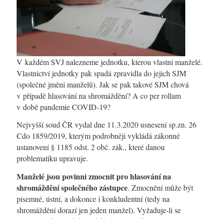
V každém SVJ nalezneme jednotku, kterou vlastní manželé.
Vlastnictví jednotky pak spadá zpravidla do jejich SJM
(společné jmění manželů). Jak se pak takové SJM chová
v případě hlasování na shromáždění? A co per rollam
v době pandemie COVID-19?
Nejvyšší soud ČR vydal dne 11.3.2020 usnesení sp.zn. 26
Cdo 1859/2019, kterým podrobněji vykládá zákonné
ustanovení § 1185 odst. 2 obč. zák., které danou
problematiku upravuje.
Manželé jsou povinni zmocnit pro hlasování na
shromáždění společného zástupce
. Zmocnění může být
písemné, ústní, a dokonce i konkludentní (tedy na
shromáždění dorazí jen jeden manžel). Vyžaduje‑li se