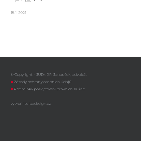
18. 1. 2021
© Copyright - JUDr. Jiří Janoušek, advokát
■
Zásady ochrany osobních údajů
■
Podmínky poskytování právních služeb
vytvořil
tulpadesign.cz