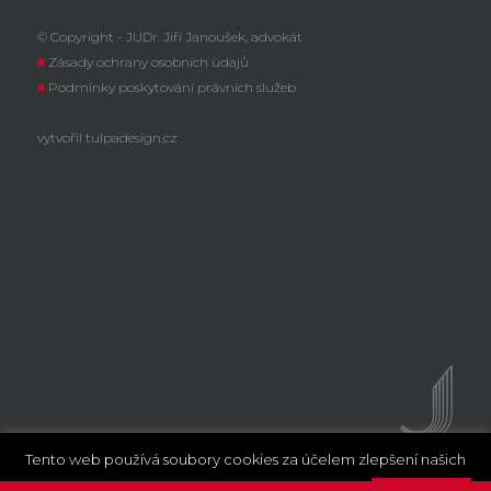
© Copyright - JUDr. Jiří Janoušek, advokát
■
Zásady ochrany osobních údajů
■
Podmínky poskytování právních služeb
vytvořil
tulpadesign.cz
Tento web používá soubory cookies za účelem zlepšení našich