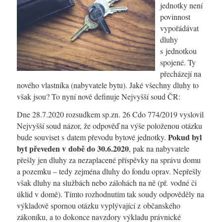
jednotky není
povinnost
vypořádávat
dluhy
s jednotkou
spojené. Ty
přecházejí na
nového vlastníka (nabyvatele bytu). Jaké všechny dluhy to
však jsou? To nyní nově definuje Nejvyšší soud ČR:
Dne 28.7.2020 rozsudkem sp.zn. 26 Cdo 774/2019 vyslovil
Nejvyšší soud názor, že odpověď na výše položenou otázku
Pokud byl
bude souviset s datem převodu bytové jednotky.
byt převeden v době do 30.6.2020
, pak na nabyvatele
přešly jen dluhy za nezaplacené příspěvky na správu domu
a pozemku – tedy zejména dluhy do fondu oprav. Nepřešly
však dluhy na službách nebo zálohách na ně (př. vodné či
úklid v domě). Tímto rozhodnutím tak soudy odpověděly na
výkladově spornou otázku vyplývající z občanského
zákoníku, a to dokonce navzdory výkladu právnické