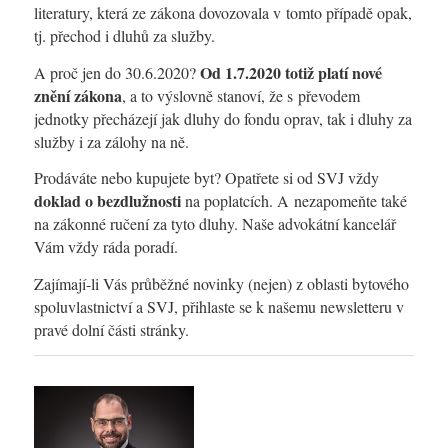
literatury, která ze zákona dovozovala v tomto případě opak,
tj. přechod i dluhů za služby.
Od 1.7.2020 totiž platí nové
A proč jen do 30.6.2020?
znění zákona
, a to výslovně stanoví, že s převodem
jednotky přecházejí jak dluhy do fondu oprav, tak i dluhy za
služby i za zálohy na ně.
Prodáváte nebo kupujete byt? Opatřete si od SVJ vždy
doklad o bezdlužnosti
na poplatcích. A nezapomeňte také
na zákonné ručení za tyto dluhy. Naše advokátní kancelář
Vám vždy ráda poradí.
Zajímají-li Vás průběžné novinky (nejen) z oblasti bytového
spoluvlastnictví a SVJ, přihlaste se k našemu newsletteru v
pravé dolní části stránky.