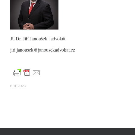
JUDr. Jiří Janoušek
| advokát
jiri.janousek@janousekadvokat.cz
6. 11. 2020