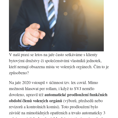
V naší praxi se letos na jaře často setkáváme s klienty
bytovými družstvy či společenstvími vlastníků jednotek,
kteří nemají obsazena místa ve volených orgánech. Čím to je
způsobeno?
Na jaře 2020 vstoupil v účinnost tzv. lex covid. Mimo
možnosti hlasovat per rollam, i když to SVJ nemělo
automatické prodloužení funkčních
dovoleno, upravil též
období členů volených orgánů
(výborů, předsedů nebo
revizorů a kontrolních komisí). Toto prodloužení bylo
závislé na mimořádných opatřeních a trvalo automaticky 3