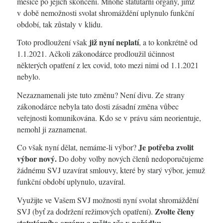
měsíce po jejich skončení. Mnohé statutární orgány, jimž
v době nemožnosti svolat shromáždění uplynulo funkční
období, tak zůstaly v klidu.
již nyní neplatí
Toto prodloužení však
, a to konkrétně od
1.1.2021. Ačkoli zákonodárce prodloužil účinnost
některých opatření z lex covid, toto mezi nimi od 1.1.2021
nebylo.
Nezaznamenali jste tuto změnu? Není divu. Ze strany
zákonodárce nebyla tato dosti zásadní změna vůbec
veřejnosti komunikována. Kdo se v právu sám neorientuje,
nemohl ji zaznamenat.
Je potřeba zvolit
Co však nyní dělat, nemáme-li výbor?
výbor nový.
Do doby volby nových členů nedoporučujeme
žádnému SVJ uzavírat smlouvy, které by starý výbor, jemuž
funkční období uplynulo, uzavíral.
Využijte ve Vašem SVJ možnosti nyní svolat shromáždění
Zvolte členy
SVJ (byť za dodržení režimových opatření).
statutárního orgánu a mějte vše v pořádku.