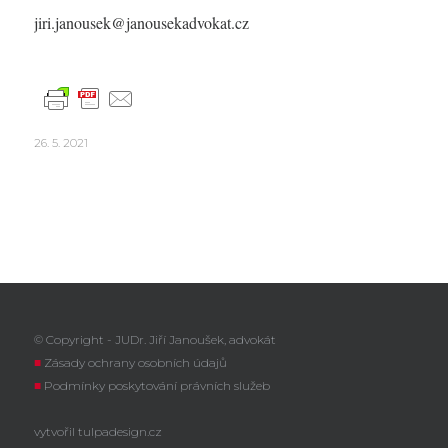
jiri.janousek@janousekadvokat.cz
26. 5. 2021
© Copyright - JUDr. Jiří Janoušek, advokát
■
Zásady ochrany osobních údajů
■
Podmínky poskytování právních služeb
vytvořil
tulpadesign.cz