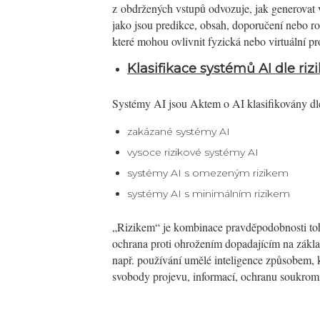
z obdržených vstupů odvozuje, jak generovat 
jako jsou predikce, obsah, doporučení nebo r
které mohou ovlivnit fyzická nebo virtuální pro
Klasifikace systémů AI dle rizi
Systémy AI jsou Aktem o AI klasifikovány dle
zakázané systémy AI
vysoce rizikové systémy AI
systémy AI s omezeným rizikem
systémy AI s minimálním rizikem
„Rizikem“ je kombinace pravděpodobnosti toho
ochrana proti ohrožením dopadajícím na zákl
např. používání umělé inteligence způsobem, 
svobody projevu, informací, ochranu soukromí,