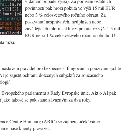
v daném případě vyšší). Za porušení ostatních
povinností pak hrozí pokuta ve výši 15 mil EUR
nebo 3 % celosvětového ročního obratu. Za
poskytnutí nesprávných, neúplných nebo
zavádějících informací hrozí pokuta ve výši 1,5 mil
EUR nebo 1 % celosvětového ročního obratu. U
ta nižší.
astavení pravidel pro bezpečnější fungování a používání rychle
AI je zajistit ochranu dotčených subjektů za současného
logií.
ů Evropského parlamentu a Rady Evropské unie. Akt o AI pak
í jako takové se pak stane závazným za dva roky.
lligence Centre Hamburg (ARIC)
se zájmem očekáváme
deme naše klienty provázet.