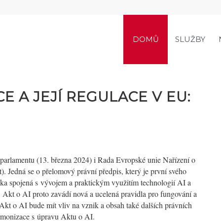
DOMŮ
SLUŽBY
E A JEJÍ REGULACE V EU:
parlamentu (13. března 2024) i
Rada Evropské unie
Nařízení o
t). Jedná se o přelomový právní předpis, který je první svého
ika spojená s vývojem a praktickým využitím technologií AI a
. Akt o AI proto zavádí nová a ucelená pravidla pro fungování a
 Akt o AI bude mít vliv na vznik a obsah také dalších právních
rmonizace s úpravu Aktu o AI.