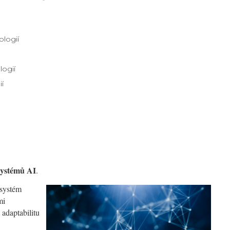
logií
ogií
ií
systémů AI
.
 systém
mi
adaptabilitu