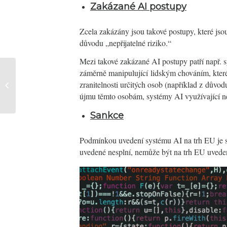
Zakázané AI postupy
Zcela zakázány jsou takové postupy, které js
důvodu „nepřijatelné riziko.“
Mezi takové zakázané AI postupy patří např.
záměrně manipulující lidským chováním, kter
Nedostatečně identifikovaní
zranitelnosti určitých osob (například z důvod
vlastníci | 2. díl – Mezera v právu...
újmu těmto osobám, systémy AI využívající n
Sankce
Podmínkou uvedení systému AI na trh EU je s
uvedené nesplní, nemůže být na trh EU uvede