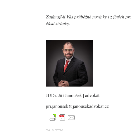
Zajímají-li Vás průběžné novinky i z jiných pr
části stránky.
JUDr. Jiří Janoušek
| advokát
jiri.janousek@janousekadvokat.cz
24. 5. 2024