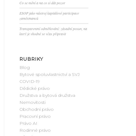
Co se mění a na co si dát pozor
ESOP jako nástroj kapitálové participace
zaměstnanců
Transparentní odměňování: zásadní posun, na
který je vhodné se včas připravit
RUBRIKY
Blog
Bytové spoluvlastnictví a SVJ
COVID-19
Dědické právo
Družstva a bytová družstva
Nemovitosti
Obchodní právo
Pracovní právo
Právo AI
Rodinné právo