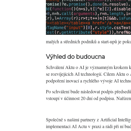
malých a středních podniků a start-upů je poku
Výhled do budoucna
Schválení Aktu o AI je významným krokem k n
se rozvíjejících AI technologií. Cílem Aktu o 
podpoření inovací a rychlého vývoje AI techno
Po schválení bude následovat podpis předsed
vstoupí v účinnost 20 dní od podpisu. Nařízen
Společně s našimi partnery z
Artificial Inte
implementaci AI Actu v praxi a rádi při ní bu