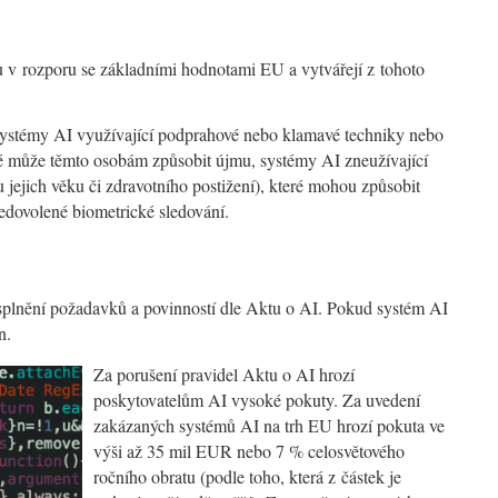
ou v rozporu se základními hodnotami EU a vytvářejí z tohoto
 systémy AI využívající podprahové nebo klamavé techniky nebo
é může těmto osobám způsobit újmu, systémy AI zneužívající
u jejich věku či zdravotního postižení), které mohou způsobit
edovolené biometrické sledování.
plnění požadavků a povinností dle Aktu o AI. Pokud systém AI
n.
Za porušení pravidel Aktu o AI hrozí
poskytovatelům AI vysoké pokuty. Za uvedení
zakázaných systémů AI na trh EU hrozí pokuta ve
výši až 35 mil EUR nebo 7 % celosvětového
ročního obratu (podle toho, která z částek je