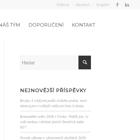
Čeština
Deutsch
English
NÁŠ TÝM
DOPORUČENÍ
KONTAKT
NEJNOVĚJŠÍ PŘÍSPĚVKY
Rozkaz k vyklizení podle českého práva: nový
nástroj pro rychlejší vyklizení bytu či domu
Komunální volby 2026 v Česku: Věděli jste, že
volit mohou i občané jiných členských států
EU?
Novela zákona o zdravotních službách 2026: