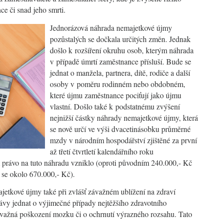
ce či snad jeho smrti.
Jednorázová náhrada nemajetkové újmy
pozůstalých se dočkala určitých změn. Jednak
došlo k rozšíření okruhu osob, kterým náhrada
v případě úmrtí zaměstnance přísluší. Bude se
jednat o manžela, partnera, dítě, rodiče a další
osoby v poměru rodinném nebo obdobném,
které újmu zaměstnance pociťují jako újmu
vlastní. Došlo také k podstatnému zvýšení
nejnižší částky náhrady nemajetkové újmy, která
se nově určí ve výši dvacetinásobku průměrné
mzdy v národním hospodářství zjištěné za první
až třetí čtvrtletí kalendářního roku
 právo na tuto náhradu vzniklo (oproti původním 240.000,- Kč
 se okolo 670.000,- Kč).
jetkové újmy také při zvlášť závažném ublížení na zdraví
vy jednat o výjimečné případy nejtěžšího zdravotního
ávažná poškození mozku či o ochrnutí výrazného rozsahu. Tato