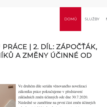
DOMŮ
SLUŽBY
RÁCE | 2. DÍL: ZÁPOČŤÁK,
NÍKŮ A ZMĚNY ÚČINNÉ OD
Ve druhém díle seriálu věnovaného novelizaci
zákoníku práce pokračujeme v představení
základních změn účinných ode dne 30.7.2020.
Následně se zaměříme na první část změn účinných