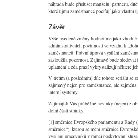
náhrada bude příslušet manželu, partneru, dí
které újmu zaměstnance pociťují jako vlastní 
Závěr
Výše uvedené změny hodnotíme jako vhodné a 
administrativních povinností ve vztahu k „do
zaměstnanců. Právní úprava vysílání zaměstna
zasloužila pozornost. Zajímavé bude sledovat i
uplatnění a zda praxí vykrystalizují některé j
V třetím (a posledním) díle tohoto seriálu se
zajímavý nejen pro zaměstnance, ale zejména 
interní systémy.
Zajímají-li Vás průběžné novinky (nejen) z obl
dolní části stránky.
[1] směrnice Evropského parlamentu a Rady (
směrnice“), kterou se mění směrnice Evropsk
vysílání pracovníků v rámci poskytování služ