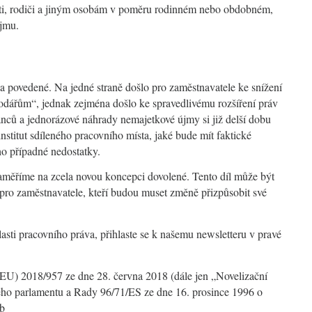
těti, rodiči a jiným osobám v poměru rodinném nebo obdobném,
újmu.
povedené. Na jedné straně došlo pro zaměstnavatele ke snížení
hodářům“, jednak zejména došlo ke spravedlivému rozšíření práv
nců a jednorázové náhrady nemajetkové újmy si již delší dobu
nstitut sdíleného pracovního místa, jaké bude mít faktické
eho případné nedostatky.
 zaměříme na zcela novou koncepci dovolené. Tento díl může být
pro zaměstnavatele, kteří budou muset změně přizpůsobit své
asti pracovního práva, přihlaste se k našemu newsletteru v pravé
EU) 2018/957 ze dne 28. června 2018 (dále jen „Novelizační
ého parlamentu a Rady 96/71/ES ze dne 16. prosince 1996 o
eb