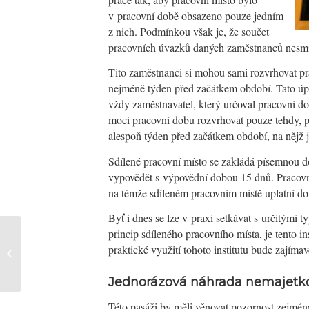
v pracovní době obsazeno pouze jedním
z nich. Podmínkou však je, že součet
pracovních úvazků daných zaměstnanců nesmí 
Tito zaměstnanci si mohou sami rozvrhovat p
nejméně týden před začátkem období. Tato úp
vždy zaměstnavatel, který určoval pracovní do
moci pracovní dobu rozvrhovat pouze tehdy, p
alespoň týden před začátkem období, na nějž 
Sdílené pracovní místo se zakládá písemnou d
vypovědět s výpovědní dobou 15 dnů. Pracovní
na témže sdíleném pracovním místě uplatní do
Byť i dnes se lze v praxi setkávat s určitými 
princip sdíleného pracovního místa, je tento i
Končící funkční období
praktické využití tohoto institutu bude zajímav
představenstva družstva v době
pandemie CO...
Jednorázová náhrada nemajetk
Této pasáži by měli věnovat pozornost zejména