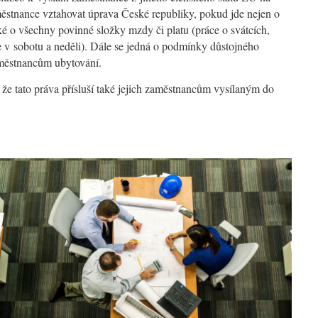
ěstnance vztahovat úprava České republiky, pokud jde nejen o
aké o všechny povinné složky mzdy či platu (práce o svátcích,
e v sobotu a neděli). Dále se jedná o podmínky důstojného
aměstnancům ubytování.
, že tato práva přísluší také jejich zaměstnancům vysílaným do