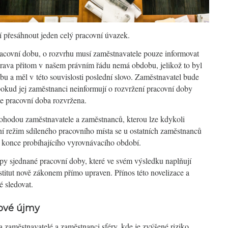
přesáhnout jeden celý pracovní úvazek.
racovní dobu, o rozvrhu musí zaměstnavatele pouze informovat
rava přitom v našem právním řádu nemá obdobu, jelikož to byl
bu a měl v této souvislosti poslední slovo. Zaměstnavatel bude
okud jej zaměstnanci neinformují o rozvržení pracovní doby
je pracovní doba rozvržena.
ohodou zaměstnavatele a zaměstnanců, kterou lze kdykoli
 režim sdíleného pracovního místa se u ostatních zaměstnanců
 konce probíhajícího vyrovnávacího období.
typy sjednané pracovní doby, které ve svém výsledku naplňují
nstitut nově zákonem přímo upraven. Přínos této novelizace a
é sledovat.
ové újmy
 zaměstnavatelé a zaměstnanci sféry, kde je zvýšené riziko