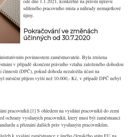
ode dne 1.1.2021, konkrétně na právní úpravu
sdíleného pracovního místa a náhrady nemajetkové
újmy.
Pokračování ve změnách
účinných
od 30.7.2020
ministrativním povinnostem zaměstnavatele. Byla zrušena
ěstnání v případě skončení právního vztahu založeného dohodou
í činnosti (DPČ), pokud dohoda nezaložila účast na
yl měsíční příjem vyšší než 10.000,- Kč, v případě DPČ nebyl
ílání pracovníků.[1] S ohledem na vysílání pracovníků do zemí
rd ochrany vysílaných pracovníků, který musí být zaměstnanci
standardu a přiznání dalších práv vysílaným pracovníkům.
lužeb k vyslání zaměstnance z jiného členského státu EU na