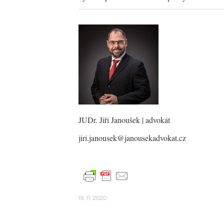
JUDr. Jiří Janoušek
| advokát
jiri.janousek@janousekadvokat.cz
19. 11. 2020