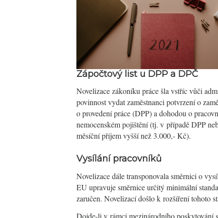
Zápočtový list u DPP a DPČ
Novelizace zákoníku práce šla vstříc vůči ad
povinnost vydat zaměstnanci potvrzení o zam
o provedení práce (DPP) a dohodou o pracovn
nemocenském pojištění (tj. v případě DPP neb
měsíční příjem vyšší než 3.000,- Kč).
Vysílání pracovníků
Novelizace dále transponovala směrnici o vys
EU upravuje směrnice určitý minimální standa
zaručen. Novelizací došlo k rozšíření tohoto 
Dojde-li v rámci mezinárodního poskytování s