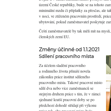
území České republiky, bude se na tohoto zam
minimální mzdu či příplatky za přesčas, ale t
v noci, ve ztíženém pracovním prostředí, prác
ubytování, pokud zaměstnavatel poskytuje z
Čeští zaměstnavatelé by tak měli mít na mysli
členských zemí EU.
Změny účinné od 1.1.2021
Sdílení pracovního místa
Za účelem sladění pracovního
a rodinného života přináší novela
zákoníku práce institut sdíleného
pracovního místa. Takové pracovní místo
sdílí dva nebo více zaměstnanců se
stejným druhem práce s tím, že v rámci
sjednané kratší pracovní doby se po
předchozí dohodě střídají při výkonu
práce tak, aby pracovní místo bylo