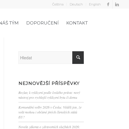
Čeština
Deutsch
English
NÁŠ TÝM
DOPORUČENÍ
KONTAKT
NEJNOVĚJŠÍ PŘÍSPĚVKY
Rozkaz k vyklizení podle českého práva: nový
nástroj pro rychlejší vyklizení bytu či domu
Komunální volby 2026 v Česku: Věděli jste, že
volit mohou i občané jiných členských států
EU?
Novela zákona o zdravotních službách 2026: