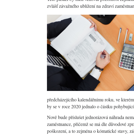
zvlášť závažného ublížení na zdraví zaměstnan
předcházejícího kalendářnímu roku, ve kterém
by se v roce 2020 jednalo o částku pohybující
Nově bude příslušet jednorázová náhrada nema
zaměstnance, přičemž se má dle důvodové zprá
poškození, a to zejména o kómatické stavy, z