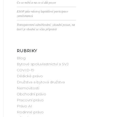
Co se mění a na co si dát pozor
ESOP jako nástroj kapitálové participace
zaměstnanců
Transparentní odměňování: zásadní posun, na
který je vhodné se včas připravit
RUBRIKY
Blog
Bytové spoluvlastnictví a SVJ
COVID-19
Dědické právo
Družstva a bytová družstva
Nemovitosti
Obchodní právo
Pracovní právo
Právo AI
Rodinné právo