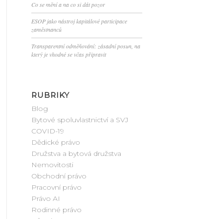
Co se mění a na co si dát pozor
ESOP jako nástroj kapitálové participace
zaměstnanců
Transparentní odměňování: zásadní posun, na
který je vhodné se včas připravit
RUBRIKY
Blog
Bytové spoluvlastnictví a SVJ
COVID-19
Dědické právo
Družstva a bytová družstva
Nemovitosti
Obchodní právo
Pracovní právo
Právo AI
Rodinné právo