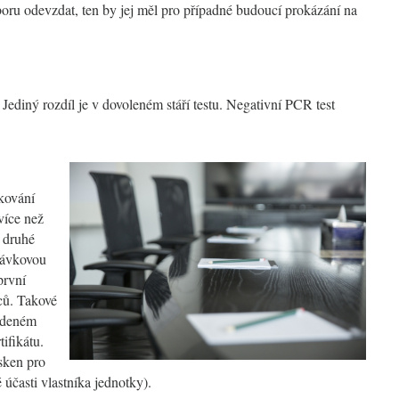
boru odevzdat, ten by jej měl pro případné budoucí prokázání na
. Jediný rozdíl je v dovoleném stáří testu. Negativní PCR test
čkování
více než
e druhé
dávkovou
první
ců. Takové
edeném
ifikátu.
 sken pro
účasti vlastníka jednotky).