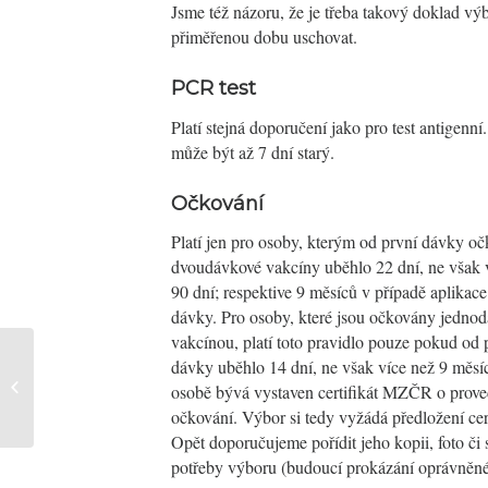
Jsme též názoru, že je třeba takový doklad vý
přiměřenou dobu uschovat.
PCR test
Platí stejná doporučení jako pro test antigenní
může být až 7 dní starý.
Očkování
Platí jen pro osoby, kterým od první dávky o
dvoudávkové vakcíny uběhlo 22 dní, ne však 
90 dní; respektive 9 měsíců v případě aplikac
dávky. Pro osoby, které jsou očkovány jedno
vakcínou, platí toto pravidlo pouze pokud od 
dávky uběhlo 14 dní, ne však více než 9 měsí
Jak na shromáždění SVJ v době
osobě bývá vystaven certifikát MZČR o prov
rozvolňování?
očkování. Výbor si tedy vyžádá předložení cert
Opět doporučujeme pořídit jeho kopii, foto či
potřeby výboru (budoucí prokázání oprávněné 