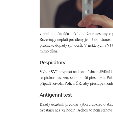
v plném počtu účastníků dodržet rozestupy v 
Rozestupy neplatí pro členy jedné domácnost
praktické dopady (př. déšť). V některých SVJ 
mimo dům.
Respirátory
Výbor SVJ nevpustí na konání shromáždění ko
respirátor nasazen, se dopouští přestupku. P
případě zavolat Policii ČR, aby přestupek za
Antigenní test
Každý účastník předloží výboru doklad o abso
být starší než 72 hodin. Ačkoli to není stanov