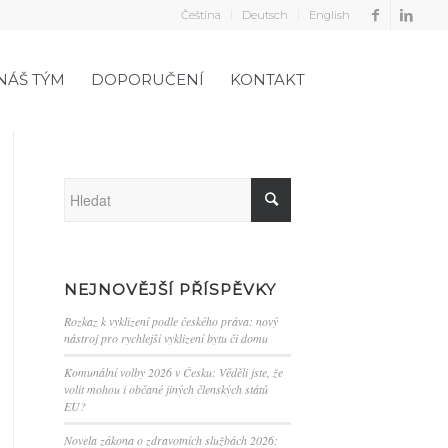
Čeština
Deutsch
English
NÁŠ TÝM
DOPORUČENÍ
KONTAKT
NEJNOVĚJŠÍ PŘÍSPĚVKY
Rozkaz k vyklizení podle českého práva: nový
nástroj pro rychlejší vyklizení bytu či domu
Komunální volby 2026 v Česku: Věděli jste, že
volit mohou i občané jiných členských států
EU?
Novela zákona o zdravotních službách 2026: