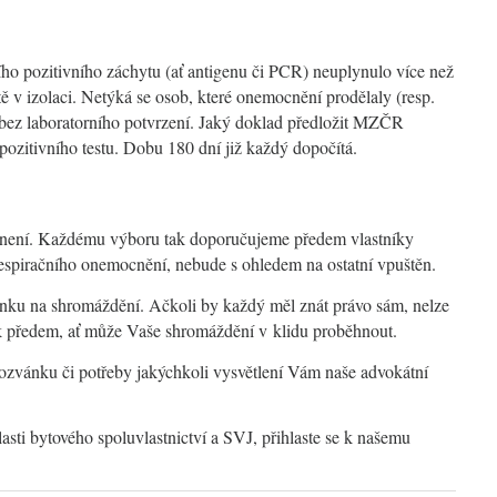
ho pozitivního záchytu (ať antigenu či PCR) neuplynulo více než
ě v izolaci. Netýká se osob, které onemocnění prodělaly (resp.
 – bez laboratorního potvrzení. Jaký doklad předložit MZČR
pozitivního testu. Dobu 180 dní již každý dopočítá.
 není. Každému výboru tak doporučujeme předem vlastníky
espiračního onemocnění, nebude s ohledem na ostatní vpuštěn.
ku na shromáždění. Ačkoli by každý měl znát právo sám, nelze
e tak předem, ať může Vaše shromáždění v klidu proběhnout.
ozvánku či potřeby jakýchkoli vysvětlení Vám naše advokátní
asti bytového spoluvlastnictví a SVJ, přihlaste se k našemu