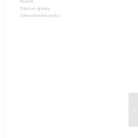
Různé
Tiskové zprávy
Zdravotnické právo
Us
pr