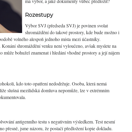
má výbor, a jaké dokumenty vůbec předložit?
Rozestupy
Výbor SVJ (předseda SVJ) je povinen svolat
shromáždění do takové prostory, kde bude možno i
podobě volného alespoň jednoho místa mezi účastníky.
i. Konání shromáždění venku není vyloučeno, avšak myslete na
to může bohužel znamenat i hledání vhodné prostory a její nájem
hokoli, kdo toto opatření nedodržuje. Osoba, která nemá
akliže slušná mezilidská domluva nepomůže, lze v extrémním
dokumentovala.
lvování antigenního testu s negativním výsledkem. Test nesmí
eno přesně, jsme názoru, že postačí předložení kopie dokladu.