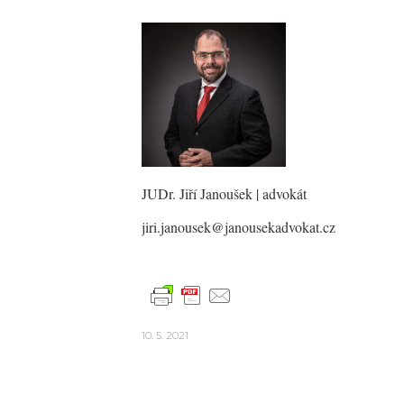
JUDr. Jiří Janoušek
| advokát
jiri.janousek@janousekadvokat.cz
10. 5. 2021