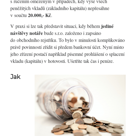
s ručením omezeným v případech, kdy výše všech
peněžitých vkladů (základního kapitálu) nepřesáhne
20.000,- Kč
v součtu
.
jediné
V praxi si lze tak představit situaci, kdy během
návštěvy notáře
bude s.r.o. založeno i zapsáno
do obchodního rejstříku. To bylo v minulosti komplikováno
právě povinností zřídit si předem bankovní účet. Nyní místo
jeho zřízení postačí například písemné prohlášení o splacení
vkladu (kapitálu) v hotovosti. Ušetříte tak čas i peníze.
Jak