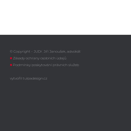
© Copyright - JUDr. Jiří Janoušek, advokát
■
Zásady ochrany osobních údajů
■
Podmínky poskytování právních služeb
vytvořil
tulpadesign.cz