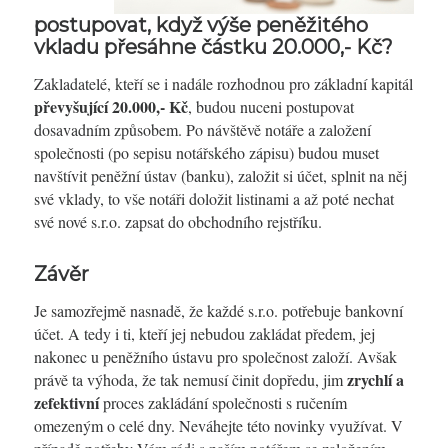
postupovat, když výše peněžitého
vkladu přesáhne částku 20.000,- Kč?
Zakladatelé, kteří se i nadále rozhodnou pro základní kapitál
převyšující 20.000,- Kč
, budou nuceni postupovat
dosavadním způsobem. Po návštěvě notáře a založení
společnosti (po sepisu notářského zápisu) budou muset
navštívit peněžní ústav (banku), založit si účet, splnit na něj
své vklady, to vše notáři doložit listinami a až poté nechat
své nové s.r.o. zapsat do obchodního rejstříku.
Závěr
Je samozřejmě nasnadě, že každé s.r.o. potřebuje bankovní
účet. A tedy i ti, kteří jej nebudou zakládat předem, jej
nakonec u peněžního ústavu pro společnost založí. Avšak
zrychlí a
právě ta výhoda, že tak nemusí činit dopředu, jim
zefektivní
proces zakládání společnosti s ručením
omezeným o celé dny. Neváhejte této novinky využívat. V