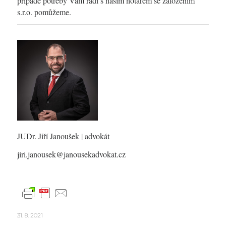
případě potřeby Vám rádi s naším notářem se založením
s.r.o. pomůžeme.
JUDr. Jiří Janoušek
| advokát
jiri.janousek@janousekadvokat.cz
31. 8. 2021