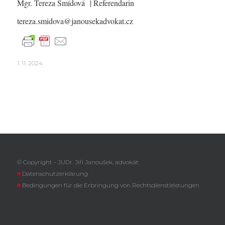
Mgr. Tereza Šmídová
| Referendarin
tereza.smidova@janousekadvokat.cz
1. 11. 2024
© Copyright - JUDr. Jiří Janoušek, advokát
■
Datenschutzerklärung
■
Bedingungen für die Erbringung von Rechtsdienstleistungen