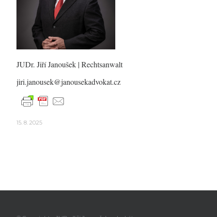
JUDr. Jiří Janoušek
| Rechtsanwalt
jiri.janousek@janousekadvokat.cz
15. 8. 2025