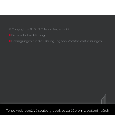
© Copyright - JUDr. Jiří Janoušek, advokát
■
Datenschutzerklärung
■
Bedingungen für die Erbringung von Rechtsdienstleistungen
Tento web používá soubory cookies za účelem zlepšení našich