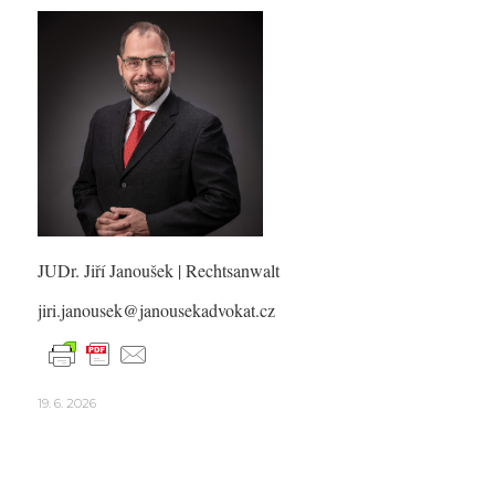
JUDr. Jiří Janoušek
| Rechtsanwalt
jiri.janousek@janousekadvokat.cz
19. 6. 2026